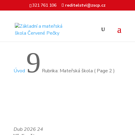
321 761 106
reditelstvi@zscp.cz
9
Úvod
Rubrika: Mateřská škola
( Page 2 )
Dub
2026
24