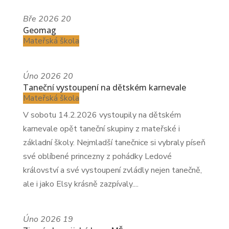
Bře
2026
20
Geomag
Mateřská škola
Úno
2026
20
Taneční vystoupení na dětském karnevale
Mateřská škola
V sobotu 14.2.2026 vystoupily na dětském
karnevale opět taneční skupiny z mateřské i
základní školy. Nejmladší tanečnice si vybraly píseň
své oblíbené princezny z pohádky Ledové
království a své vystoupení zvládly nejen tanečně,
ale i jako Elsy krásně zazpívaly....
Úno
2026
19