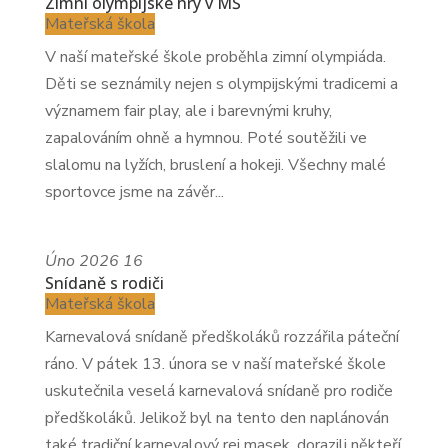
Zimní olympijské hry v MŠ
Mateřská škola
V naší mateřské škole proběhla zimní olympiáda.
Děti se seznámily nejen s olympijskými tradicemi a
významem fair play, ale i barevnými kruhy,
zapalováním ohně a hymnou. Poté soutěžili ve
slalomu na lyžích, bruslení a hokeji. Všechny malé
sportovce jsme na závěr...
Úno
2026
16
Snídaně s rodiči
Mateřská škola
Karnevalová snídaně předškoláků rozzářila páteční
ráno. V pátek 13. února se v naší mateřské škole
uskutečnila veselá karnevalová snídaně pro rodiče
předškoláků. Jelikož byl na tento den naplánován
také tradiční karnevalový rej masek, dorazili někteří