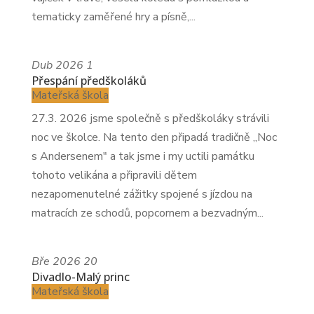
tematicky zaměřené hry a písně,...
Dub
2026
1
Přespání předškoláků
Mateřská škola
27.3. 2026 jsme společně s předškoláky strávili
noc ve školce. Na tento den připadá tradičně ,,Noc
s Andersenem" a tak jsme i my uctili památku
tohoto velikána a připravili dětem
nezapomenutelné zážitky spojené s jízdou na
matracích ze schodů, popcornem a bezvadným...
Bře
2026
20
Divadlo-Malý princ
Mateřská škola