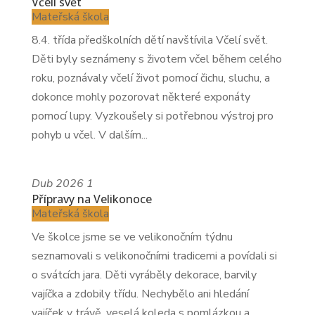
Včelí svět
Mateřská škola
8.4. třída předškolních dětí navštívila Včelí svět.
Děti byly seznámeny s životem včel během celého
roku, poznávaly včelí život pomocí čichu, sluchu, a
dokonce mohly pozorovat některé exponáty
pomocí lupy. Vyzkoušely si potřebnou výstroj pro
pohyb u včel. V dalším...
Dub
2026
1
Přípravy na Velikonoce
Mateřská škola
Ve školce jsme se ve velikonočním týdnu
seznamovali s velikonočními tradicemi a povídali si
o svátcích jara. Děti vyráběly dekorace, barvily
vajíčka a zdobily třídu. Nechybělo ani hledání
vajíček v trávě, veselá koleda s pomlázkou a