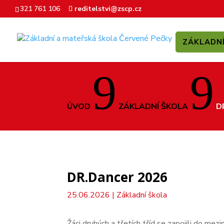
321 761 106
reditelstvi@zscp.cz
ZÁKLADN
9
9
ÚVOD
ZÁKLADNÍ ŠKOLA
D
DR.Dancer 2026
25.06.2026
|
Základní škola
Žáci druhých a třetích tříd se zapojili do me