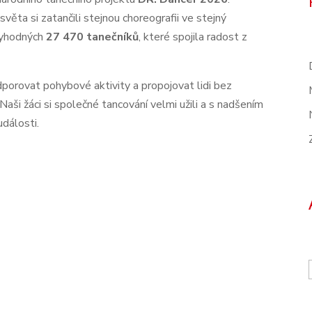
věta si zatančili stejnou choreografii ve stejný
ctyhodných
27 470 tanečníků
, které spojila radost z
dporovat pohybové aktivity a propojovat lidi bez
 Naši žáci si společné tancování velmi užili a s nadšením
události.