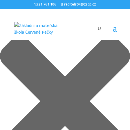
Spravovat Souhlas
321 761 106
reditelstvi@zscp.cz