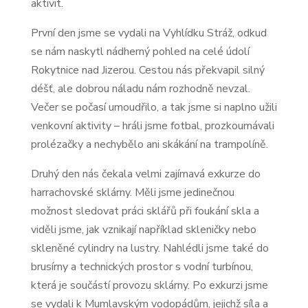
aktivit.
První den jsme se vydali na Vyhlídku Stráž, odkud
se nám naskytl nádherný pohled na celé údolí
Rokytnice nad Jizerou. Cestou nás překvapil silný
déšť, ale dobrou náladu nám rozhodně nevzal.
Večer se počasí umoudřilo, a tak jsme si naplno užili
venkovní aktivity – hráli jsme fotbal, prozkoumávali
prolézačky a nechybělo ani skákání na trampolíně.
Druhý den nás čekala velmi zajímavá exkurze do
harrachovské sklárny. Měli jsme jedinečnou
možnost sledovat práci sklářů při foukání skla a
viděli jsme, jak vznikají například skleničky nebo
skleněné cylindry na lustry. Nahlédli jsme také do
brusírny a technických prostor s vodní turbínou,
která je součástí provozu sklárny. Po exkurzi jsme
se vydali k Mumlavským vodopádům, jejichž síla a