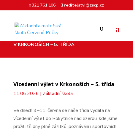
321 761 106
reditelstvi@zscp.cz
ÚVOD
ZÁKLADNÍ ŠKOLA
VÍCEDENNÍ VÝLET
9
9
V KRKONOŠÍCH – 5. TŘÍDA
Vícedenní výlet v Krkonoších – 5. třída
11.06.2026
|
Základní škola
Ve dnech 9.–11. června se naše třída vydala na
vícedenní výlet do Rokytnice nad Jizerou, kde jsme
prožili tři dny plné zážitků, poznávání i sportovních