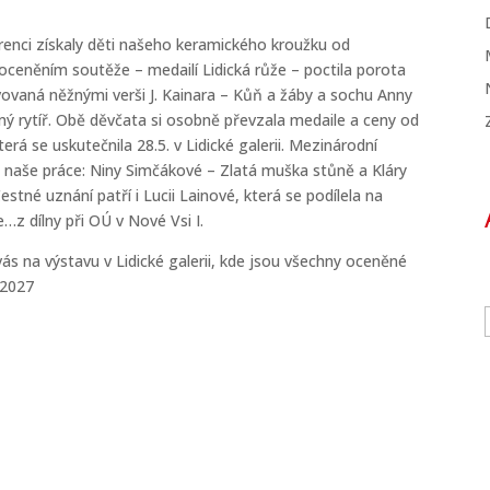
.
renci získaly děti našeho keramického kroužku od
oceněním soutěže – medailí Lidická růže – poctila porota
ivovaná něžnými verši J. Kainara – Kůň a žáby a sochu Anny
mý rytíř. Obě děvčata si osobně převzala medaile a ceny od
terá se uskutečnila 28.5. v Lidické galerii. Mezinárodní
 naše práce: Niny Simčákové – Zlatá muška stůně a Kláry
tné uznání patří i Lucii Lainové, která se podílela na
…z dílny při OÚ v Nové Vsi I.
s na výstavu v Lidické galerii, kde jsou všechny oceněné
 28.5.2026 až do 31.1. 2027