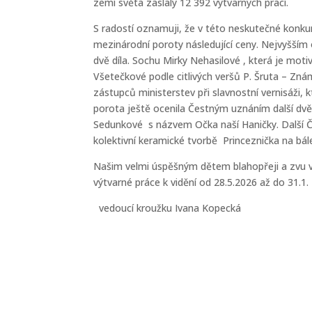
zemí světa zaslaly 12 392 výtvarných prací
S radostí oznamuji, že v této neskutečné konku
mezinárodní poroty následující ceny. Nejvyšším 
dvě díla. Sochu Mirky Nehasilové , která je mot
Všetečkové podle citlivých veršů P. Šruta – Zná
zástupců ministerstev při slavnostní vernisáži, k
porota ještě ocenila Čestným uznáním další dvě
Sedunkové s názvem Očka naší Haničky. Další Čes
kolektivní keramické tvorbě Princeznička na bále
Našim velmi úspěšným dětem blahopřeji a zvu vá
výtvarné práce k vidění od
vedoucí kroužku Ivana Kopecká