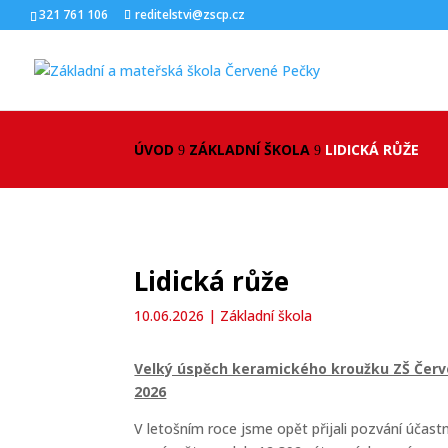
321 761 106
reditelstvi@zscp.cz
ÚVOD
ZÁKLADNÍ ŠKOLA
LIDICKÁ RŮŽE
9
9
Lidická růže
10.06.2026
|
Základní škola
Velký úspěch keramického kroužku ZŠ Červ
2026
V letošním roce jsme opět přijali pozvání účast