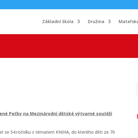
Základní škola
Družina
Mateřská
ené Pečky na Mezinárodní dětské výtvarné soutěži
nit se 54.ročníku s tématem KNIHA, do kterého děti ze 70