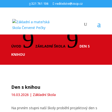
321 761 106
reditelstvi@zscp.cz
9
9
ÚVOD
ZÁKLADNÍ ŠKOLA
DEN S
KNIHOU
Den s knihou
16.03.2026
|
Základní škola
Na prvním stupni naší školy proběhl projektový den s