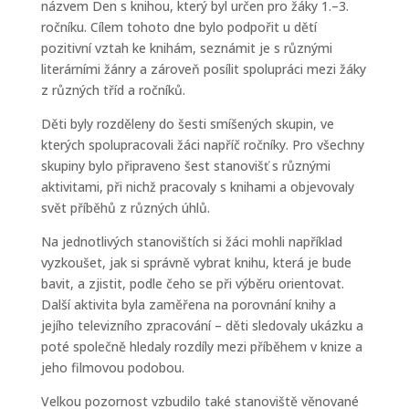
názvem Den s knihou, který byl určen pro žáky 1.–3.
ročníku. Cílem tohoto dne bylo podpořit u dětí
pozitivní vztah ke knihám, seznámit je s různými
literárními žánry a zároveň posílit spolupráci mezi žáky
z různých tříd a ročníků.
Děti byly rozděleny do šesti smíšených skupin, ve
kterých spolupracovali žáci napříč ročníky. Pro všechny
skupiny bylo připraveno šest stanovišť s různými
aktivitami, při nichž pracovaly s knihami a objevovaly
svět příběhů z různých úhlů.
Na jednotlivých stanovištích si žáci mohli například
vyzkoušet, jak si správně vybrat knihu, která je bude
bavit, a zjistit, podle čeho se při výběru orientovat.
Další aktivita byla zaměřena na porovnání knihy a
jejího televizního zpracování – děti sledovaly ukázku a
poté společně hledaly rozdíly mezi příběhem v knize a
jeho filmovou podobou.
Velkou pozornost vzbudilo také stanoviště věnované