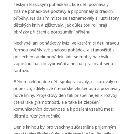
českým klasickým pohádkám, kde děti poznávaly
známé pohádkové postavy a připomínaly si tradiční
příběhy. Na dalším místě se seznamovaly s ilustrátory
dětských knih a zjišťovaly, jak důležitou roli hrají
obrázky při čtení a porozumění příběhu.
Nechyběl ani pohádkový kvíz, ve kterém si děti hravou
formou ověřily své znalosti pohádek, a stanoviště s
poslechem audiopohádek, kde se mohly na chvíli
zaposlouchat do vyprávění a nechat pracovat svou
fantazii.
Během celého dne děti spolupracovaly, diskutovaly o
příbězích, sdílely své čtenářské zkušenosti a poznávaly
nové knihy. Projektový den tak přispěl nejen k rozvoji
čtenářské gramotnosti, ale také ke zlepšení
komunikačních dovedností a k posílení vztahů mezi
dětmi z různých ročníků.
Den s knihou byl pro všechny zúčastněné příjemným
zpestřením školní výuky a připomněl nám, že knihy