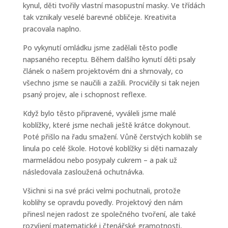
kynul, děti tvořily vlastní masopustní masky. Ve třídách
tak vznikaly veselé barevné obličeje. Kreativita
pracovala naplno.
Po vykynutí omládku jsme zadělali těsto podle
napsaného receptu. Během dalšího kynutí děti psaly
článek o našem projektovém dni a shrnovaly, co
všechno jsme se naučili a zažili. Procvičily si tak nejen
psaný projev, ale i schopnost reflexe.
Když bylo těsto připravené, vyváleli jsme malé
koblížky, které jsme nechali ještě krátce dokynout.
Poté přišlo na řadu smažení. Vůně čerstvých koblih se
linula po celé škole. Hotové koblížky si děti namazaly
marmeládou nebo posypaly cukrem – a pak už
následovala zasloužená ochutnávka.
Všichni si na své práci velmi pochutnali, protože
koblihy se opravdu povedly. Projektový den nám
přinesl nejen radost ze společného tvoření, ale také
rozvíjení matematické i čtenářské gramotnosti,