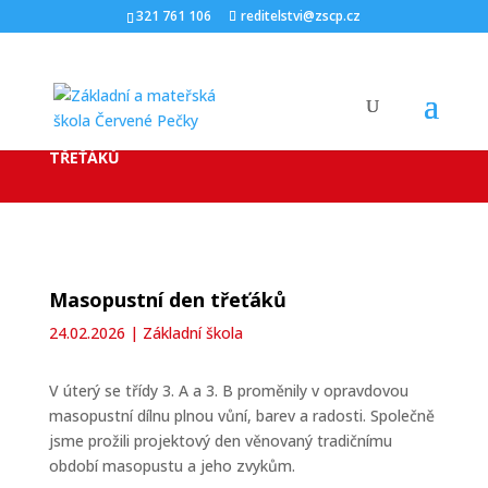
321 761 106
reditelstvi@zscp.cz
ÚVOD
ZÁKLADNÍ ŠKOLA
MASOPUSTNÍ DEN
9
9
TŘEŤÁKŮ
Masopustní den třeťáků
24.02.2026
|
Základní škola
V úterý se třídy 3. A a 3. B proměnily v opravdovou
masopustní dílnu plnou vůní, barev a radosti. Společně
jsme prožili projektový den věnovaný tradičnímu
období masopustu a jeho zvykům.