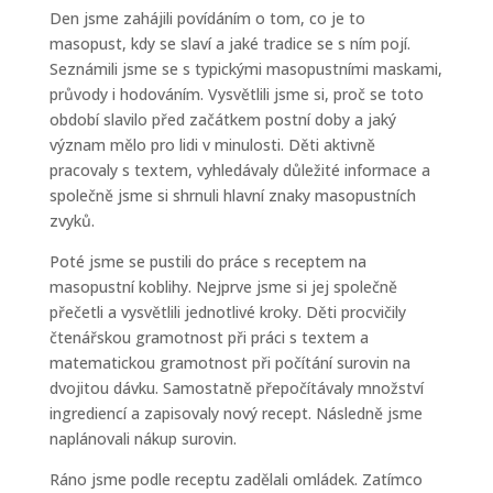
Den jsme zahájili povídáním o tom, co je to
masopust, kdy se slaví a jaké tradice se s ním pojí.
Seznámili jsme se s typickými masopustními maskami,
průvody i hodováním. Vysvětlili jsme si, proč se toto
období slavilo před začátkem postní doby a jaký
význam mělo pro lidi v minulosti. Děti aktivně
pracovaly s textem, vyhledávaly důležité informace a
společně jsme si shrnuli hlavní znaky masopustních
zvyků.
Poté jsme se pustili do práce s receptem na
masopustní koblihy. Nejprve jsme si jej společně
přečetli a vysvětlili jednotlivé kroky. Děti procvičily
čtenářskou gramotnost při práci s textem a
matematickou gramotnost při počítání surovin na
dvojitou dávku. Samostatně přepočítávaly množství
ingrediencí a zapisovaly nový recept. Následně jsme
naplánovali nákup surovin.
Ráno jsme podle receptu zadělali omládek. Zatímco