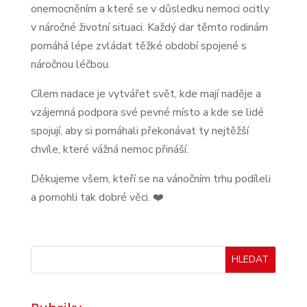
onemocněním a které se v důsledku nemoci ocitly
v náročné životní situaci. Každý dar těmto rodinám
pomáhá lépe zvládat těžké období spojené s
náročnou léčbou.
Cílem nadace je vytvářet svět, kde mají naděje a
vzájemná podpora své pevné místo a kde se lidé
spojují, aby si pomáhali překonávat ty nejtěžší
chvíle, které vážná nemoc přináší.
Děkujeme všem, kteří se na vánočním trhu podíleli
a pomohli tak dobré věci. ❤️
HLEDAT