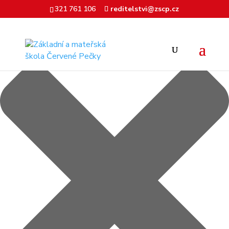
Spravovat Souhlas
321 761 106
reditelstvi@zscp.cz