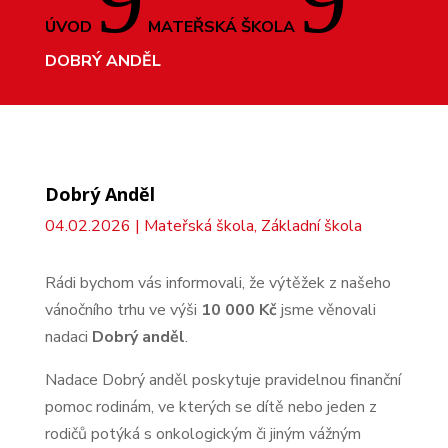
ÚVOD
MATEŘSKÁ ŠKOLA
DOBRÝ ANDĚL
Dobrý Anděl
04.02.2026
|
Mateřská škola
,
Základní škola
Rádi bychom vás informovali, že výtěžek z našeho
vánočního trhu ve výši
10 000 Kč
jsme věnovali
nadaci
Dobrý anděl
.
Nadace Dobrý anděl poskytuje pravidelnou finanční
pomoc rodinám, ve kterých se dítě nebo jeden z
rodičů potýká s onkologickým či jiným vážným