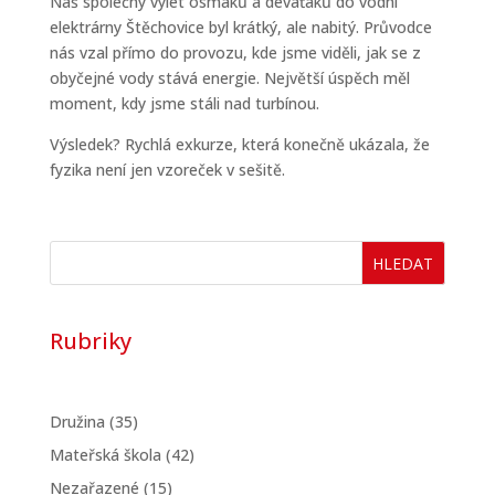
Náš společný výlet osmáků a deváťáků do vodní
elektrárny Štěchovice byl krátký, ale nabitý. Průvodce
nás vzal přímo do provozu, kde jsme viděli, jak se z
obyčejné vody stává energie. Největší úspěch měl
moment, kdy jsme stáli nad turbínou.
Výsledek? Rychlá exkurze, která konečně ukázala, že
fyzika není jen vzoreček v sešitě.
HLEDAT
Rubriky
Družina
(35)
Mateřská škola
(42)
Nezařazené
(15)