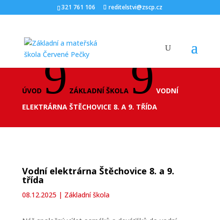
321 761 106
reditelstvi@zscp.cz
9
9
ÚVOD
ZÁKLADNÍ ŠKOLA
VODNÍ
ELEKTRÁRNA ŠTĚCHOVICE 8. A 9. TŘÍDA
Vodní elektrárna Štěchovice 8. a 9.
třída
08.12.2025
|
Základní škola