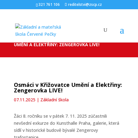
321 761 106
reditelstvi@zscp.cz
ÚVOD
ZÁKLADNÍ ŠKOLA
OSMÁCI V KŘIŽOVATCE
9
9
UMĚNÍ A ELEKTŘINY: ZENGEROVKA LIVE!
Osmáci v Křižovatce Umění a Elektřiny:
Zengerovka LIVE!
07.11.2025
|
Základní škola
Žáci 8. ročníku se v pátek 7. 11. 2025 zúčastnili
nevšední exkurze do Kunsthalle Praha, galerie, která
sídlí v historické budově bývalé Zengerovy
trafostanice.