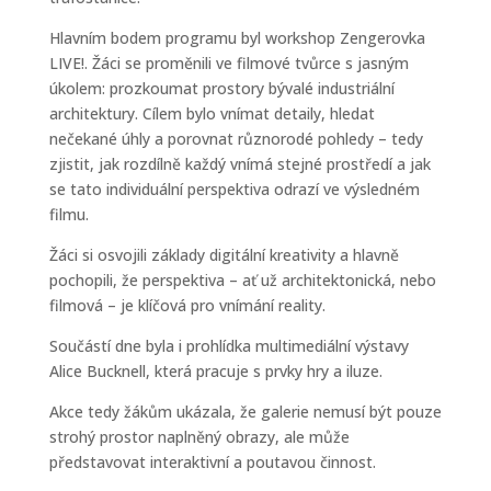
Hlavním bodem programu byl workshop Zengerovka
LIVE!. Žáci se proměnili ve filmové tvůrce s jasným
úkolem: prozkoumat prostory bývalé industriální
architektury. Cílem bylo vnímat detaily, hledat
nečekané úhly a porovnat různorodé pohledy – tedy
zjistit, jak rozdílně každý vnímá stejné prostředí a jak
se tato individuální perspektiva odrazí ve výsledném
filmu.
Žáci si osvojili základy digitální kreativity a hlavně
pochopili, že perspektiva – ať už architektonická, nebo
filmová – je klíčová pro vnímání reality.
Součástí dne byla i prohlídka multimediální výstavy
Alice Bucknell, která pracuje s prvky hry a iluze.
Akce tedy žákům ukázala, že galerie nemusí být pouze
strohý prostor naplněný obrazy, ale může
představovat interaktivní a poutavou činnost.