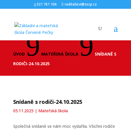
321 761 106
reditelstvi@zscp.cz
9
9
ÚVOD
MATEŘSKÁ ŠKOLA
SNÍDANĚ S
RODIČI-24.10.2025
Snídaně s rodiči-24.10.2025
05.11.2025
|
Mateřská škola
Společná snídaně se nám moc vydařila. Všichni rodiče