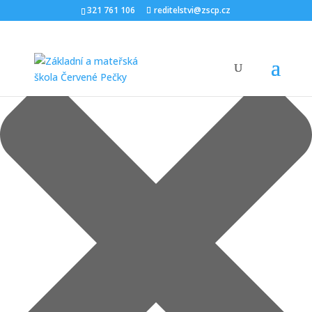
Spravovat Souhlas
321 761 106
reditelstvi@zscp.cz