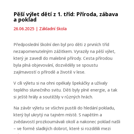
Pěší výlet dětí z 1. tříd: Příroda, zábava
a poklad
26.06.2025
|
Základní škola
Předposlední školní den byl pro děti z prvních tříd
nezapomenutelným zážitkem. Vyrazily na pěší výlet,
který je zavedl do malebné přírody. Cesta přírodou
byla plná objevování, dozvěděly se spoustu
zajímavostí o přírodě a životě v lese.
V cíli výletu si na ohni opékaly špekáčky a užívaly
teplého slunečního svitu. Děti byly plné energie, a tak
si ještě hrály a soutěžily v různých hrách.
Na závěr výletu se všichni pustili do hledání pokladu,
který byl ukrytý na tajném místě. S napětím a
zvědavostí prozkoumávali okolí a nakonec poklad našli
– ve formě sladkých dobrot, které si rozdělili mezi