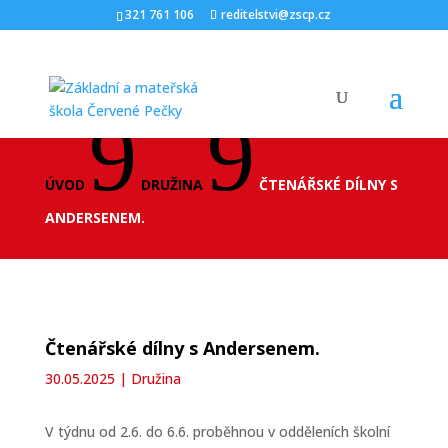
321 761 106
reditelstvi@zscp.cz
9
9
ÚVOD
DRUŽINA
ČTENÁŘSKÉ DÍLNY S
ANDERSENEM.
Čtenářské dílny s Andersenem.
30.05.2025
|
Družina
V týdnu od 2.6. do 6.6. proběhnou v odděleních školní