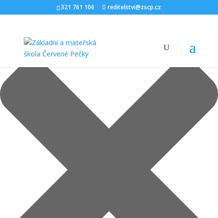
Spravovat Souhlas
321 761 106
reditelstvi@zscp.cz