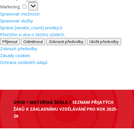
Marketing
Marketing
Spravovat možnosti
Spravovat služby
Správa {vendor_count} prodejců
Přečtěte si více o těchto účelech
Příjmout
Odmítnout
Zobrazit předvolby
Uložit předvolby
Zobrazit předvolby
Zásady cookies
Ochrana osobních údajů
ÚVOD
MATEŘSKÁ ŠKOLA
SEZNAM PŘIJATÝCH
9
9
ŽÁKŮ K ZÁKLADNÍMU VZDĚLÁVÁNÍ PRO ROK 2025-
26