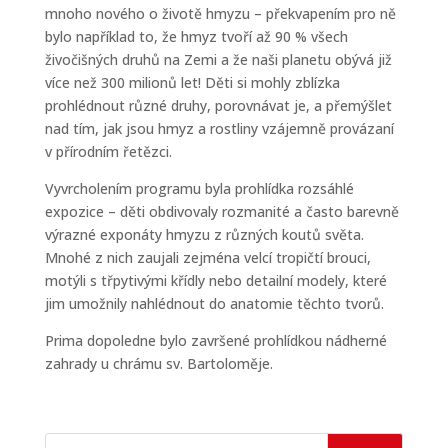
mnoho nového o životě hmyzu – překvapením pro ně
bylo například to, že hmyz tvoří až 90 % všech
živočišných druhů na Zemi a že naši planetu obývá již
více než 300 milionů let! Děti si mohly zblízka
prohlédnout různé druhy, porovnávat je, a přemýšlet
nad tím, jak jsou hmyz a rostliny vzájemně provázaní
v přírodním řetězci.
Vyvrcholením programu byla prohlídka rozsáhlé
expozice – děti obdivovaly rozmanité a často barevně
výrazné exponáty hmyzu z různých koutů světa.
Mnohé z nich zaujali zejména velcí tropičtí brouci,
motýli s třpytivými křídly nebo detailní modely, které
jim umožnily nahlédnout do anatomie těchto tvorů.
Prima dopoledne bylo završené prohlídkou nádherné
zahrady u chrámu sv. Bartoloměje.