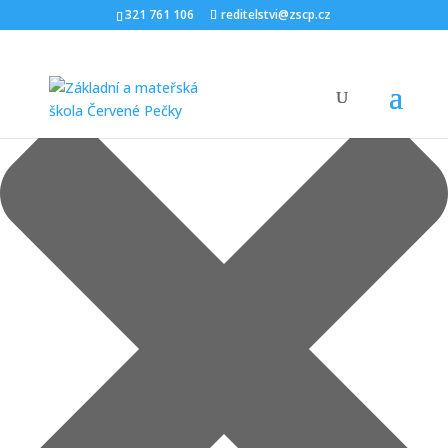
Spravovat Souhlas
321 761 106
reditelstvi@zscp.cz