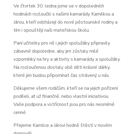
Ve čtvrtek 30. ledna jsme se v dopoledních
hodinách rozloučili s našimi kamarády Kamilkou a
Járou, kteří odcházejí do nové pěstounské rodiny a
tím i opouštějí naši mateřskou školu.
Paní učitelky pro ně i jejich spolužáky připravily
zábavné dopoledne, aby jim zůstaly milé
vzpomínky na hry a aktivity s kamarády a spolužáky.
Na rozloučenou dostaly obě děti krásné dárky,
které jim budou připomínat čas strávený u nás.
Děkujeme všem rodičům, kteří se na jejich pořízení
podíleli, ať už finančně, nebo vlastní iniciativou.
Vaše podpora a vstřícnost jsou pro nás nesmírně
cenné.
Přejeme Kamilce a Járovi hodně štěstí v novém
domově!