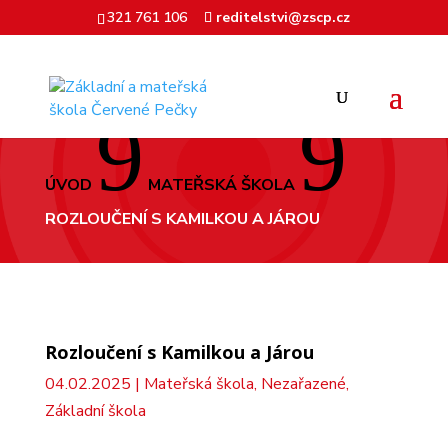
321 761 106
reditelstvi@zscp.cz
9
9
ÚVOD
MATEŘSKÁ ŠKOLA
ROZLOUČENÍ S KAMILKOU A JÁROU
Rozloučení s Kamilkou a Járou
04.02.2025
|
Mateřská škola
,
Nezařazené
,
Základní škola