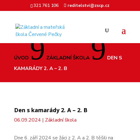
321 761 106
reditelstvi@zscp.cz
9
9
ÚVOD
ZÁKLADNÍ ŠKOLA
DEN S
KAMARÁDY 2. A – 2. B
Den s kamarády 2. A – 2. B
06.09.2024
|
Základní škola
Dne 6. září 2024 se žáci z 2. A a 2. B těšili na