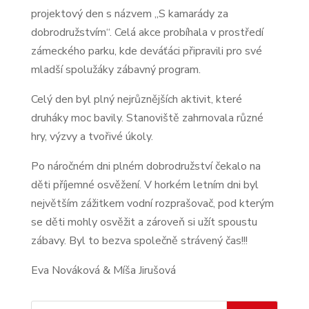
projektový den s názvem „S kamarády za
dobrodružstvím“. Celá akce probíhala v prostředí
zámeckého parku, kde deváťáci připravili pro své
mladší spolužáky zábavný program.
Celý den byl plný nejrůznějších aktivit, které
druháky moc bavily. Stanoviště zahrnovala různé
hry, výzvy a tvořivé úkoly.
Po náročném dni plném dobrodružství čekalo na
děti příjemné osvěžení. V horkém letním dni byl
největším zážitkem vodní rozprašovač, pod kterým
se děti mohly osvěžit a zároveň si užít spoustu
zábavy. Byl to bezva společně strávený čas!!!
Eva Nováková & Míša Jirušová